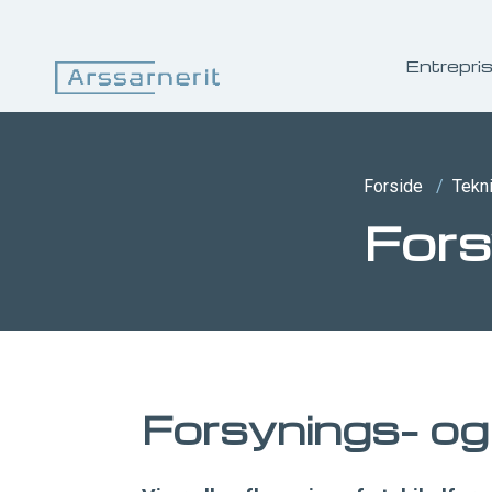
Entrepri
Forside
/
Tekn
Fors
Forsynings- og 