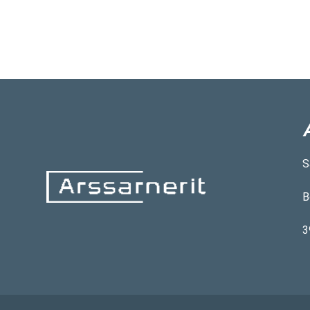
S
B
3