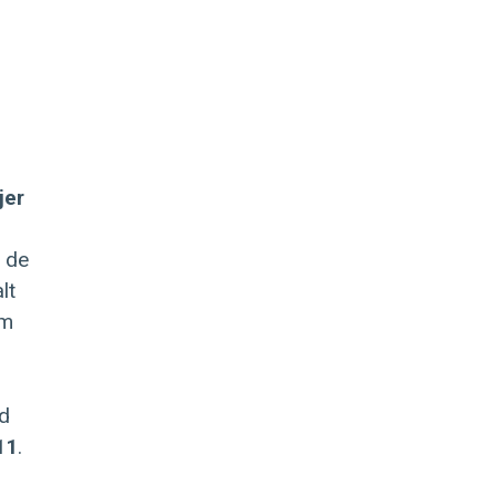
jer
l de
lt
em
ed
11
.