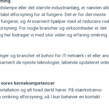
yning
slampe eller det største industrianlæg, er næsten alt
abil elforsyning for at fungere. Det er for det meste
 fungerer, og Arssarnerit hjælper med at reducere risi
lforsyning. For nogle brancher og virksomheder er det
 og her bidrager vi med stor viden og erfaring omkring
nger og brancher et behov for IT-netværk i et eller an
arnerit de nyeste teknologier, løbende opdateret vide
af vores kernekompetencer
stallation og alt hvad dertil hører. På stærkstrøms-
omkring elforsyning, så I kun behøver en kontakt