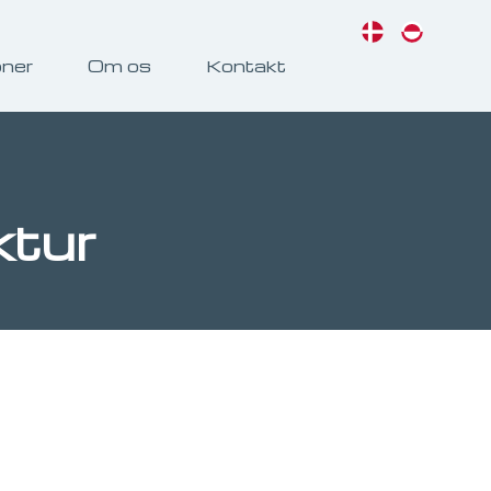
oner
Om os
Kontakt
ktur