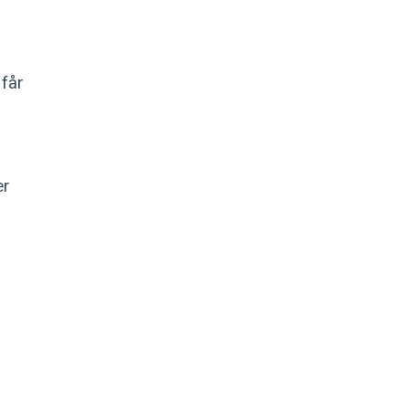
 får
er