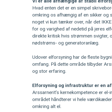
Vi er alle afhængige af stabil elfors
Hvad enten det er en simpel skrivebord
omkring os afhængig af en sikker og st
noget vi kun tænker over, når det IKKE
for og varighed af nedetid på jeres e
direkte kritisk hvis strømmen svigter,
nødstrøms- og generatoranlæg.
Udover elforsyning har de fleste bygni
omfang. På dette område tilbyder Arss
og stor erfaring.
Elforsyning og infrastruktur er en 
Arssarnerit’s kernekompetence er el-in
området håndterer vi hele værdikæden 
omkring alt el.