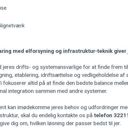
øse
bolignetværk
ng med elforsyning og infrastruktur-teknik giver 
 jeres drifts- og systemansvarlige for at finde frem ti
gning, etablering, idriftsættelse og vedligeholdelse af a
Vi fokuserer altid på at finde den bedste balance mell
imal integration sammen med andre systemer.
nerit kan imødekomme jeres behov og udfordringer m
struktur, skal du endelig kontakte os på
telefon 3221
give dig om, hvilken løsning der passer bedst til jer.