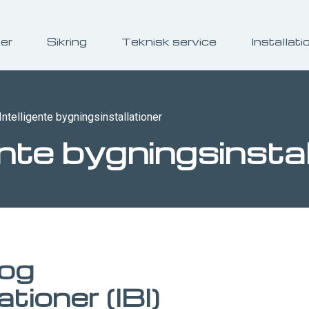
ser
Sikring
Teknisk service
Installati
Intelligente bygningsinstallationer
ente bygningsinsta
 og
tioner (IBI)