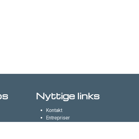
os
Nyttige links
Kontakt
Entrepriser
Matu Security
.gl
Facebook