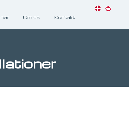
oner
Om os
Kontakt
llationer