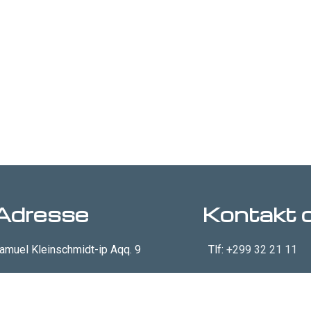
Adresse
Kontakt 
amuel Kleinschmidt-ip Aqq. 9
Tlf:
+299 32 21 11
oks 359
Mail:
mail@arssarnerit