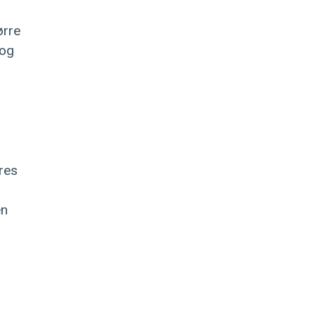
ørre
 og
res
en