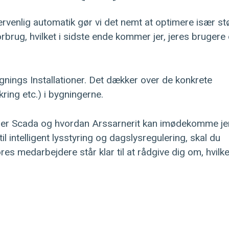
gervenlig automatik gør vi det nemt at optimere især st
orbrug, hvilket i sidste ende kommer jer, jeres brugere
Bygnings Installationer. Det dækker over de konkrete
ikring etc.) i bygningerne.
ller Scada og hvordan Arssarnerit kan imødekomme je
 intelligent lysstyring og dagslysregulering, skal du
s medarbejdere står klar til at rådgive dig om, hvilk