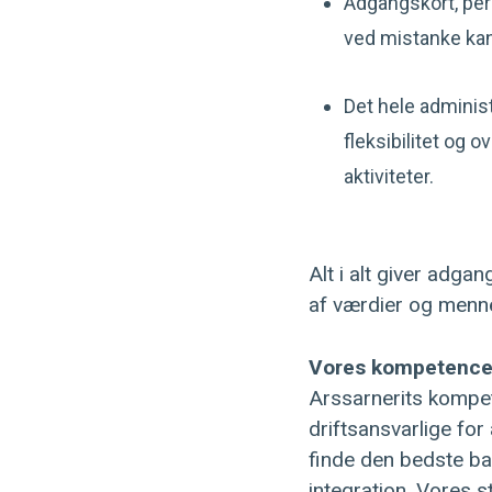
Adgangskort, pers
ved mistanke ka
Det hele administ
fleksibilitet og 
aktiviteter.
Alt i alt giver adga
af værdier og menne
Vores kompetencer
Arssarnerits kompet
driftsansvarlige for 
finde den bedste ba
integration. Vores s