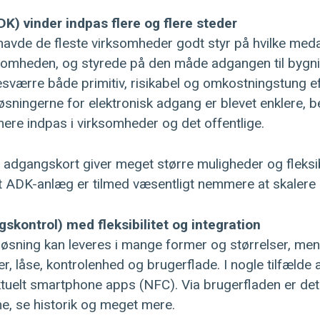
K) vinder indpas flere og flere steder
havde de fleste virksomheder godt styr på hvilke med
irksomheden, og styrede på den måde adgangen til bygn
værre både primitiv, risikabel og omkostningstung ef
øsningerne for elektronisk adgang er blevet enklere, be
ere indpas i virksomheder og det offentlige.
 adgangskort giver meget større muligheder og fleksibil
et ADK-anlæg er tilmed væsentligt nemmere at skaler
kontrol) med fleksibilitet og integration
øsning kan leveres i mange former og størrelser, men 
er, låse, kontrolenhed og brugerflade. I nogle tilfælde
aktuelt smartphone apps (NFC). Via brugerfladen er det
ime, se historik og meget mere.