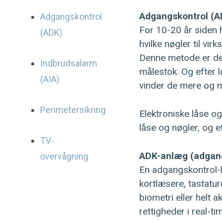
Adgangskontrol (AD
Adgangskontrol
For 10-20 år siden 
(ADK)
hvilke nøgler til v
Denne metode er des
Indbrudsalarm
målestok. Og efter l
(AIA)
vinder de mere og m
Perimetersikring
Elektroniske låse og
låse og nøgler, og 
TV-
ADK-anlæg (adgangs
overvågning
En adgangskontrol-l
kortlæsere, tastatur
biometri eller helt 
rettigheder i real-t