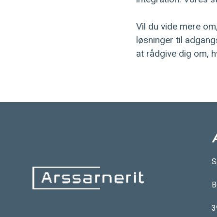
Vil du vide mere o
løsninger til adgang
at rådgive dig om, h
S
B
3