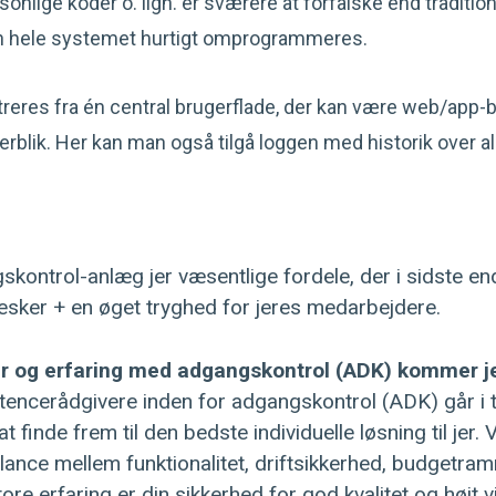
onlige koder o. lign. er sværere at forfalske end tradition
n hele systemet hurtigt omprogrammeres.
reres fra én central brugerflade, der kan være web/app-b
overblik. Her kan man også tilgå loggen med historik over 
ngskontrol-anlæg jer væsentlige fordele, der i sidste e
sker + en øget tryghed for jeres medarbejdere.
 og erfaring med adgangskontrol (ADK) kommer jer
encerådgivere inden for adgangskontrol (ADK) går i 
at finde frem til den bedste individuelle løsning til jer. 
lance mellem funktionalitet, driftsikkerhed, budgetra
tore erfaring er din sikkerhed for god kvalitet og højt 