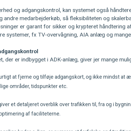
kerhed og adgangskontrol, kan systemet også håndtere
og andre medarbejderkøb, så fleksibiliteten og skalerb
sninger er garant for sikker og krypteret håndtering 
dre systemer, fx TV-overvågning, AIA anlæg og mange
 adgangskontrol
tet, der er indbygget i ADK-anlæg, giver jer mange muli
rtigt at fjerne og tilføje adgangskort, og ikke mindst at æ
llige områder, tidspunkter etc.
er et detaljeret overblik over trafikken til, fra og i bygnin
optimering af faciliteterne.