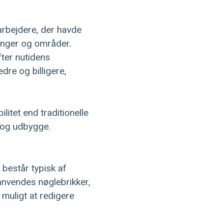
arbejdere, der havde
inger og områder.
ter nutidens
dre og billigere,
itet end traditionelle
e og udbygge.
består typisk af
 anvendes nøglebrikker,
 muligt at redigere