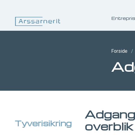
Entrepri
Forside
/
Ad
Adgangs
Tyverisikring
overbli