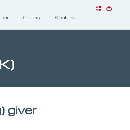
oner
Om os
Kontakt
K)
 giver