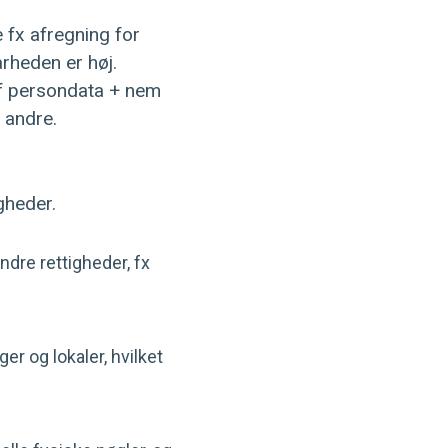
 fx afregning for
arheden er høj.
af persondata + nem
 andre.
gheder.
ndre rettigheder, fx
ger og lokaler, hvilket