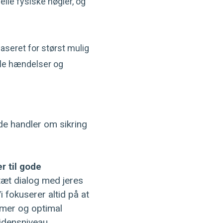
elle fysiske nøgler, og
aseret for størst mulig
alle hændelser og
nde handler om sikring
 til gode
tæt dialog med jeres
Vi fokuserer altid på at
mmer og optimal
vidensniveau.