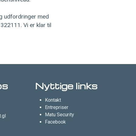
og udfordringer med
22111. Vi er klar til
os
Nyttige links
Kontakt
Entrepriser
Matu Security
.gl
Facebook