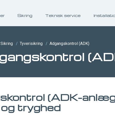
ser
Sikring
Teknisk service
Installati
Sikring
/
Tyverisikring
/
Adgangskontrol (ADK)
gangskontrol (AD
kontrol (ADK-anlæg)
k og tryghed