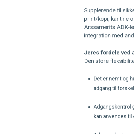
Supplerende til sik
print/kopi, kantine 
Arssarnerits ADK-lø
integration med an
Jeres fordele ved
Den store fleksibili
Det er nemt og hu
adgang til forske
Adgangskontrol giv
kan anvendes til 